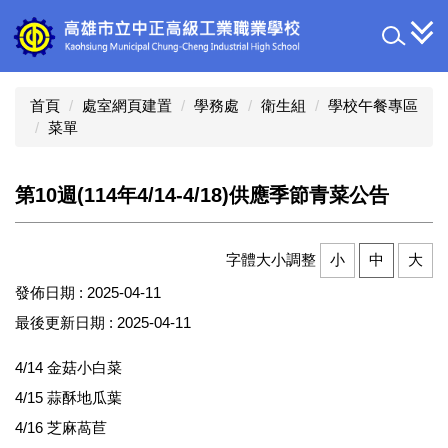
跳
到
主
要
內
首頁
處室網頁建置
學務處
衛生組
學校午餐專區
容
菜單
區
第10週(114年4/14-4/18)供應季節青菜公告
字體大小調整
小
中
大
發佈日期 :
2025-04-11
最後更新日期 :
2025-04-11
4/14 金菇小白菜
4/15 蒜酥地瓜葉
4/16 芝麻萵苣