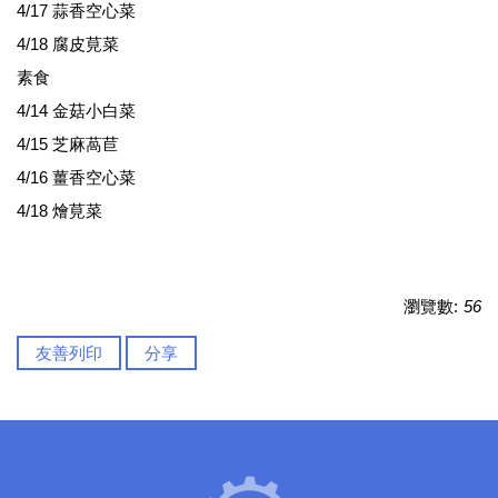
4/17 蒜香空心菜
4/18 腐皮莧菜
素食
4/14 金菇小白菜
4/15 芝麻萵苣
4/16 薑香空心菜
4/18 燴莧菜
瀏覽數:
56
友善列印
分享