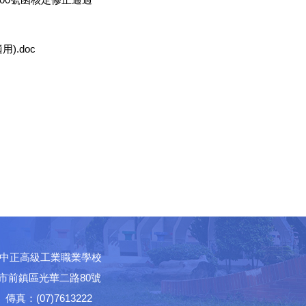
).doc
中正高級工業職業學校
高雄市前鎮區光華二路80號
│ 傳真：(07)7613222