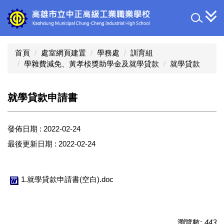
跳
到
主
要
內
首頁
處室網頁建置
學務處
訓育組
容
學雜費減免、黃孝棪獎助學金及就學貸款
就學貸款
區
就學貸款申請書
發佈日期 :
2022-02-24
最後更新日期 :
2022-02-24
1.就學貸款申請書(空白).doc
瀏覽數:
443