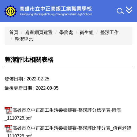
跳
到
主
要
內
首頁
處室網頁建置
學務處
衛生組
整潔工作
容
整潔評比
區
整潔評比相關表格
發佈日期 :
2022-02-25
最後更新日期 :
2022-09-05
高雄市立中正高工生活榮譽競賽-整潔評分標準表-附表
_1110729.pdf
高雄市立中正高工生活榮譽競賽-整潔評比評分表_值週老師
_1110729.pdf