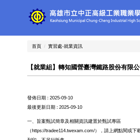
跳
到
主
要
內
容
區
首頁
實習處-就業資訊
【就業組】轉知國營臺灣鐵路股份有限公
發佈日期 :
2025-09-10
最後更新日期 :
2025-09-10
一、旨案甄試簡章及相關資訊建置於甄試專區
（https://tradee114.twexam.com/），請上網點閱或下
列印，不另行販售。