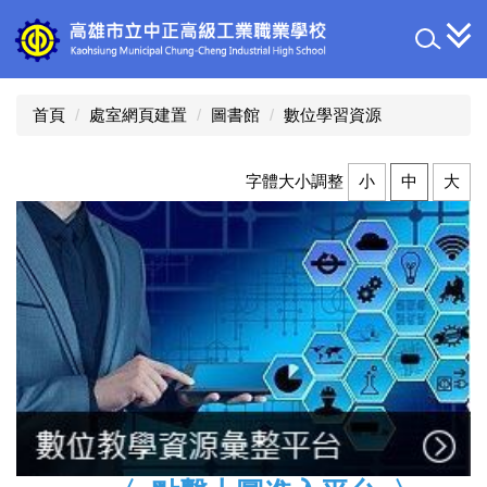
跳
到
主
要
內
首頁
處室網頁建置
圖書館
數位學習資源
容
區
字體大小調整
小
中
大