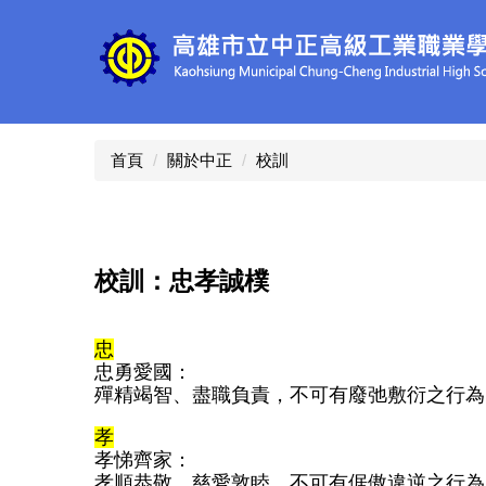
跳
到
主
要
內
容
區
首頁
關於中正
校訓
校訓：忠孝誠樸
忠
忠勇愛國：
殫精竭智、盡職負責，不可有廢弛敷衍之行為
孝
孝悌齊家：
孝順恭敬、慈愛敦睦，不可有倨傲違逆之行為