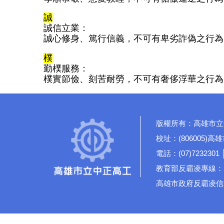
誠
誠信立業：
誠心修身、篤行信義，不可有卑劣詐偽之行為
樸
勤樸服務：
樸實節儉、刻苦耐勞，不可有奢侈浮華之行為
版權所有：高雄市立
校址：(806005)
電話：(07)7232301 
教育部反霸凌專線：19
高雄市政府反霸凌信箱：rd