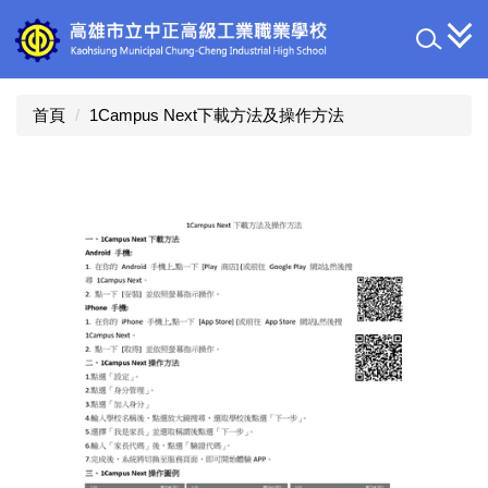
跳
到
主
要
內
首頁
1Campus Next下載方法及操作方法
容
區