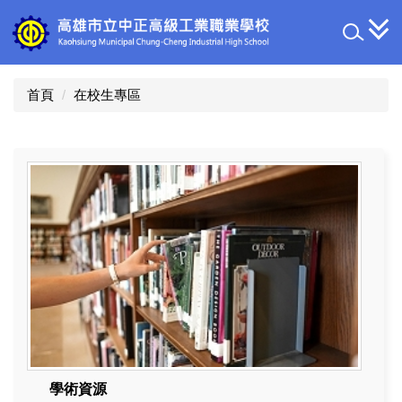
跳
到
主
要
內
首頁
在校生專區
容
區
學術資源