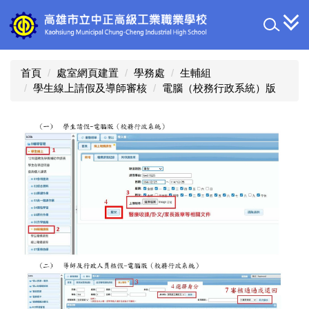
跳
到
主
要
內
首頁
處室網頁建置
學務處
生輔組
容
學生線上請假及導師審核
電腦（校務行政系統）版
區