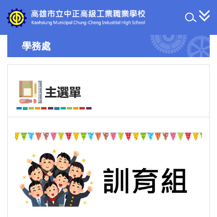
跳
到
主
要
學務處
內
容
區