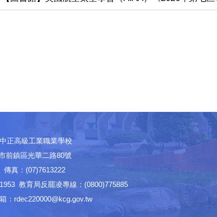
中正高級工業職業學校
高雄市前鎮區光華二路80號
│ 傳真：(07)7613222
53 教育局反罷凌專線：(0800)775885
ec220000@kcg.gov.tw