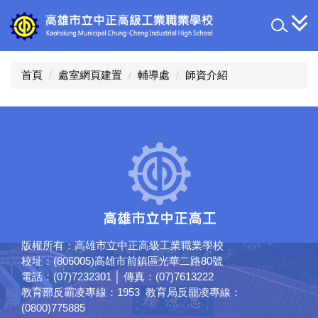
跳
到
主
要
內
首頁
處室網頁建置
輔導處
師資介紹
容
區
版權所有：高雄市立中正高級工業職業學校
校址：(806005)高雄市前鎮區光華二路80號
電話：(07)7232301 │ 傳真：(07)7613222
教育部反霸凌專線：1953 教育局反罷凌專線：
(0800)775885