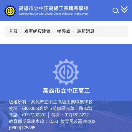
跳
到
主
要
內
首頁
處室網頁建置
輔導處
最新消息
容
區
版權所有：高雄市立中正高級工業職業學校
校址：(806005)高雄市前鎮區光華二路80號
電話：(07)7232301 │ 傳真：(07)7613222
教育部反霸凌專線：1953 教育局反罷凌專線：
(0800)775885