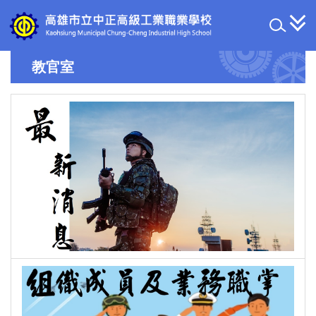
跳
到
主
要
教官室
內
容
區