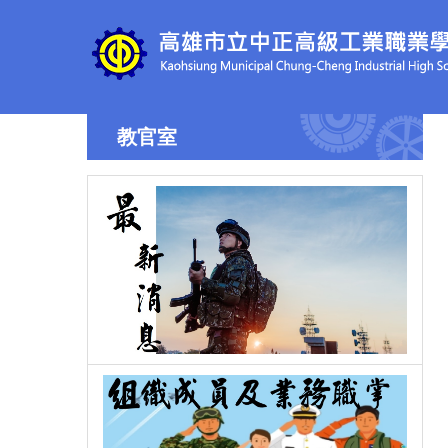
跳
到
主
要
內
容
教官室
區