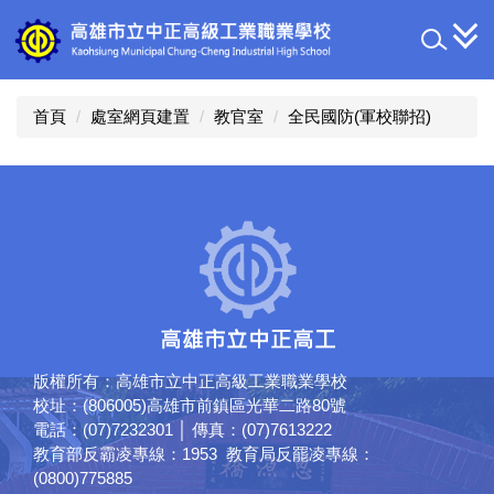
跳
到
主
要
內
首頁
處室網頁建置
教官室
全民國防(軍校聯招)
容
區
版權所有：高雄市立中正高級工業職業學校
校址：(806005)高雄市前鎮區光華二路80號
電話：(07)7232301 │ 傳真：(07)7613222
教育部反霸凌專線：1953 教育局反罷凌專線：
(0800)775885