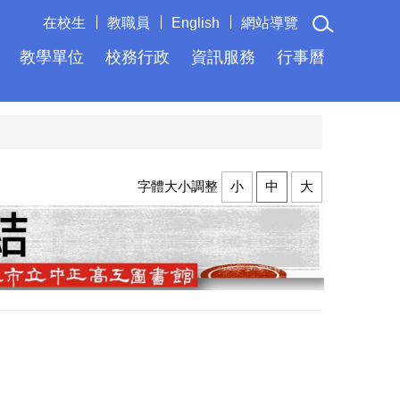
在校生
教職員
English
網站導覽
教學單位
校務行政
資訊服務
行事曆
字體大小調整
小
中
大