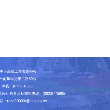
中正高級工業職業學校
高雄市前鎮區光華二路80號
│ 傳真：(07)7613222
53 教育局反罷凌專線：(0800)775885
ec220000@kcg.gov.tw