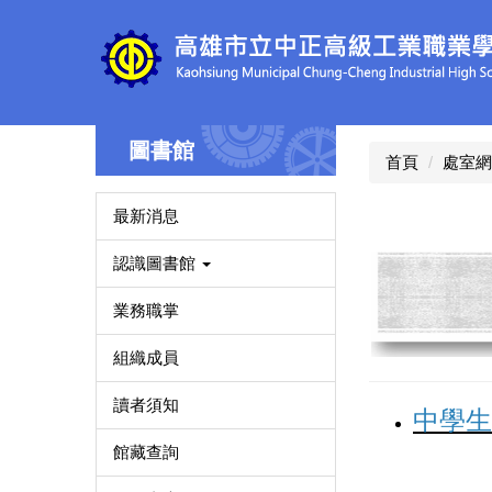
跳
到
主
要
內
容
圖書館
區
首頁
處室網
最新消息
認識圖書館
業務職掌
組織成員
讀者須知
中學生
館藏查詢