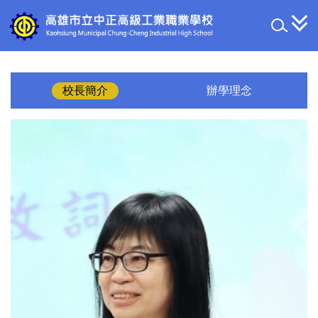
跳
到
主
要
內
容
校長簡介
辦學理念
區