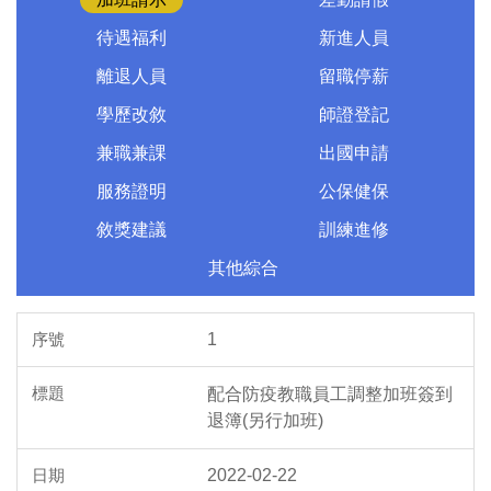
待遇福利
新進人員
離退人員
留職停薪
學歷改敘
師證登記
兼職兼課
出國申請
服務證明
公保健保
敘獎建議
訓練進修
其他綜合
1
配合防疫教職員工調整加班簽到
退簿(另行加班)
2022-02-22