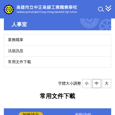
跳
到
主
要
人事室
內
容
區
業務職掌
法規訊息
常用文件下載
字體大小調整
小
中
大
常用文件下載
加班請示
差勤請假