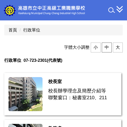
跳
到
主
要
內
首頁
行政單位
容
區
字體大小調整
小
中
大
行政單位 07-723-2301(代表號)
校長室
校長辦學理念及簡歷介紹等
聯繫窗口：秘書室210、211