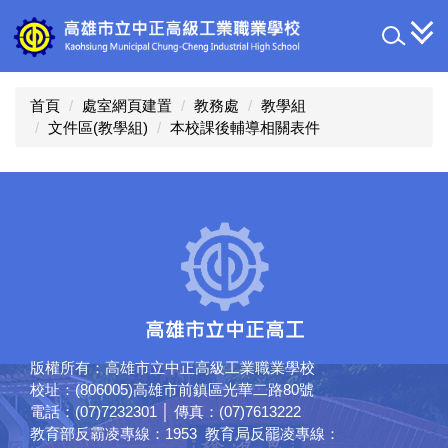
跳
到
主
要
內
首頁
處室網頁建置
教務處
教學組
容
文件區(教學組)
本校課後輔導相關表件
區
版權所有：高雄市立中正高級工業職業學校
校址：(806005)高雄市前鎮區光華二路80號
電話：(07)7232301 │ 傳真：(07)7613222
教育部反霸凌專線：1953 教育局反罷凌專線：