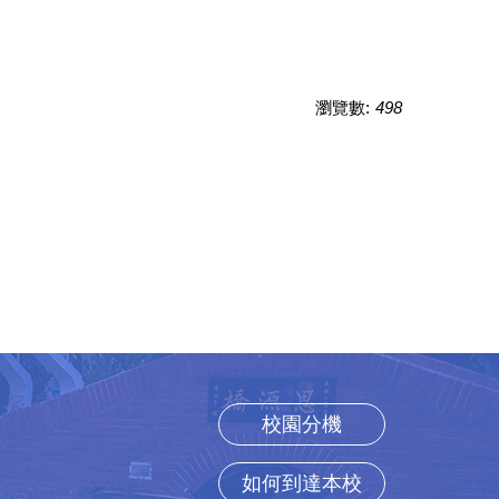
瀏覽數:
498
校園分機
如何到達本校