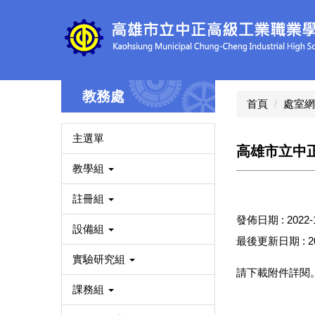
跳
到
主
要
內
容
教務處
區
首頁
處室網
主選單
高雄市立中
教學組
註冊組
發佈日期 :
2022-
設備組
最後更新日期 :
2
實驗研究組
請下載附件詳閱
課務組