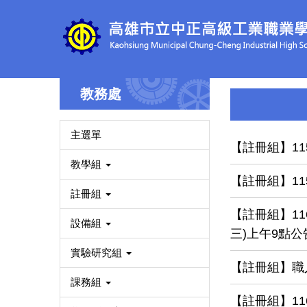
跳
到
主
要
內
容
教務處
區
主選單
【註冊組】11
教學組
【註冊組】1
註冊組
【註冊組】1
設備組
三)上午9點公
實驗研究組
【註冊組】職
課務組
【註冊組】1