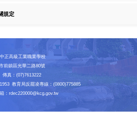
關規定
中正高級工業職業學校
高雄市前鎮區光華二路80號
│ 傳真：(07)7613222
53 教育局反罷凌專線：(0800)775885
ec220000@kcg.gov.tw