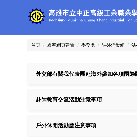
跳
到
主
要
內
容
區
首頁
處室網頁建置
學務處
課外活動組
法
外交部有關我代表團赴海外參加各項國際
赴陸教育交流活動注意事項
戶外休閒活動應注意事項