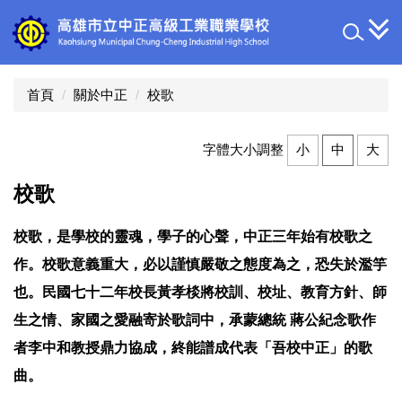
跳
到
主
要
內
首頁
關於中正
校歌
容
區
字體大小調整
小
中
大
校歌
校歌，是學校的靈魂，學子的心聲，中正三年始有校歌之
作。校歌意義重大，必以謹慎嚴敬之態度為之，恐失於濫竽
也。民國七十二年校長黃孝棪將校訓、校址、教育方針、師
生之情、家國之愛融寄於歌詞中，承蒙總統
蔣公紀念歌作
者李中和教授鼎力協成，終能譜成代表「吾校中正」的歌
曲。