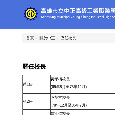
跳
到
主
要
內
容
區
首頁
關於中正
歷任校長
歷任校長
黃孝棪校長
第1任
(69年8月至78年12月)
吳英常校長
第2任
(78年12月至86年7月)
陳守仁校長