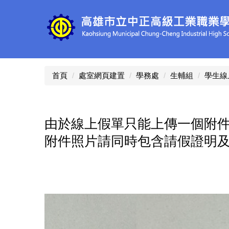
跳
到
主
要
內
容
區
首頁
處室網頁建置
學務處
生輔組
學生線
由於線上假單只能上傳一個附
附件照片請同時包含請假證明