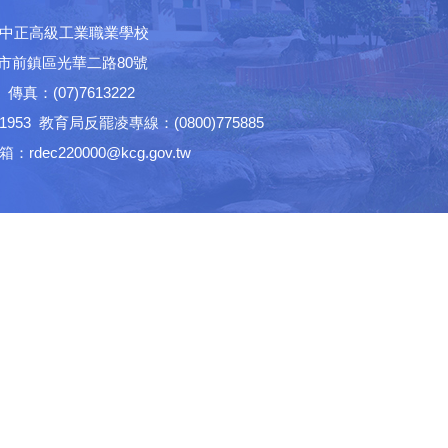
中正高級工業職業學校
高雄市前鎮區光華二路80號
│ 傳真：(07)7613222
53 教育局反罷凌專線：(0800)775885
ec220000@kcg.gov.tw