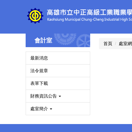
跳
到
主
要
內
容
會計室
區
首頁
處室網
最新消息
法令規章
表單下載
財務資訊公告
處室簡介