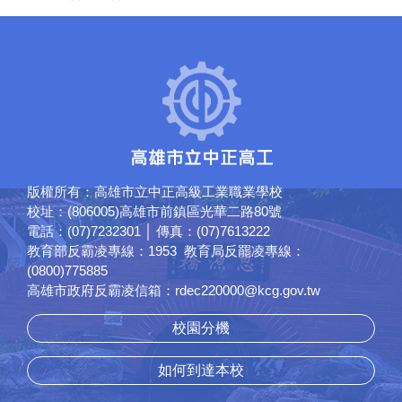
版權所有：高雄市立中正高級工業職業學校
校址：(806005)高雄市前鎮區光華二路80號
電話：(07)7232301 │ 傳真：(07)7613222
教育部反霸凌專線：1953 教育局反罷凌專線：
(0800)775885
高雄市政府反霸凌信箱：rdec220000@kcg.gov.tw
校園分機
如何到達本校