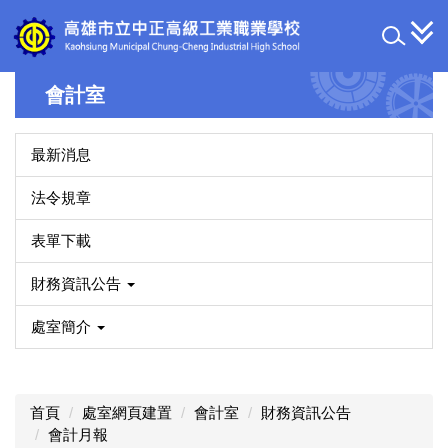
跳
到
主
要
會計室
內
容
區
最新消息
法令規章
表單下載
財務資訊公告
處室簡介
首頁
處室網頁建置
會計室
財務資訊公告
會計月報