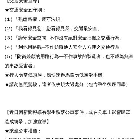
【交通安全宣導】
★交通安全五守則：
(１) 「熟悉路權，遵守法規」
(２) 「我看得見您，您看得見我，交通最安全」
(３) 「謹守安全空間─不作沒有絕對安全把握之交通行為」
(４) 「利他用路觀─不作妨礙他人安全與方便之交通行為」
(５)「防衛兼顧的用路行為—不作事故的製造者，也不成為無辜
的事故受害者」
★行人勿當低頭族，應快速過馬路勿低頭滑手機。
★請勿無照駕駛，違者依校規大過處分（包含乘坐後座同學）
【近日因新聞報導有學生跌落公車事件，或在公車上影響民眾
造成紛爭，加強宣導】
★乘坐公車禮儀：