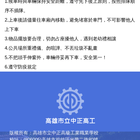
1.候車時與車輛保持安全距離，遵守先下後上原則，按照排隊順
序不插隊。
2.上車後請儘量往車廂內移動，避免堵塞於車門，不可影響他人
上下車
3.物品擺放要合理，切勿占座擾他人，遇到老幼禮相讓
4.公共場所重禮儀、勿喧譁、不丟垃圾不亂畫
5.不把頭手伸窗外，車輛停妥再下車，安全第一！
6.遵守防疫規定
版權所有：高雄市立中正高級工業職業學校
校址：(806005)高雄市前鎮區光華二路80號