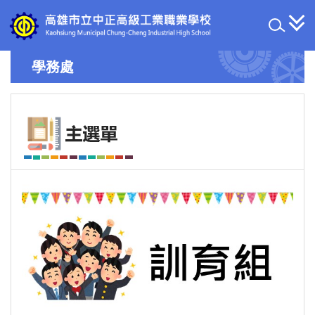
跳
到
主
要
學務處
內
容
區