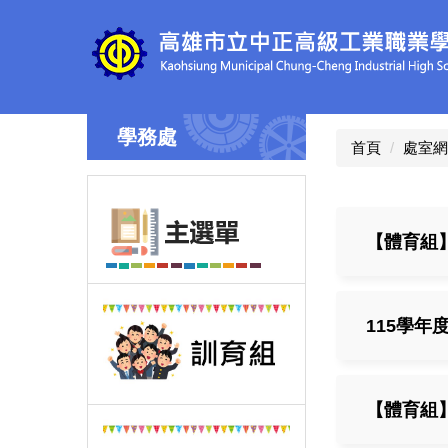
跳
到
主
要
內
容
學務處
區
首頁
處室網
【體育組
115學年
【體育組