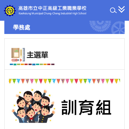
跳
到
主
要
學務處
內
容
區