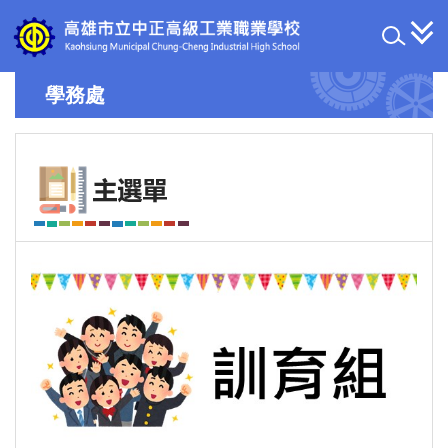
跳
到
主
要
學務處
內
容
區