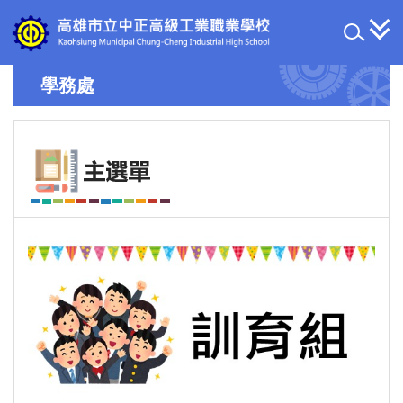
跳
到
主
要
學務處
內
容
區