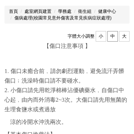
首頁
處室網頁建置
學務處
衛生組
健康中心
傷病處理(校園常見意外傷害及常見疾病症狀處理)
字體大小調整
小
中
大
【傷口注意事項 】
1.
傷口未癒合前﹐請勿劇烈運動﹐避免流汗弄髒
傷口﹔洗澡時傷口請不要碰水。
2. 小傷口請先用乾淨棉棒沾優碘藥水﹐自傷口中
心起﹐由內而外消毒2~3次。大傷口請先用無菌的
生理食鹽水或煮過放
涼的冷開水沖洗兩次。