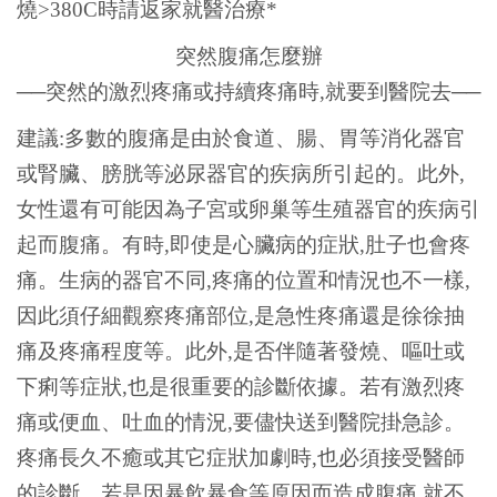
燒>380C時請返家就醫治療*
突然腹痛怎麼辦
──突然的激烈疼痛或持續疼痛時,就要到醫院去──
建議:多數的腹痛是由於食道、腸、胃等消化器官
或腎臟、膀胱等泌尿器官的疾病所引起的。此外,
女性還有可能因為子宮或卵巢等生殖器官的疾病引
起而腹痛。有時,即使是心臟病的症狀,肚子也會疼
痛。生病的器官不同,疼痛的位置和情況也不一樣,
因此須仔細觀察疼痛部位,是急性疼痛還是徐徐抽
痛及疼痛程度等。此外,是否伴隨著發燒、嘔吐或
下痢等症狀,也是很重要的診斷依據。若有激烈疼
痛或便血、吐血的情況,要儘快送到醫院掛急診。
疼痛長久不癒或其它症狀加劇時,也必須接受醫師
的診斷。若是因暴飲暴食等原因而造成腹痛,就不