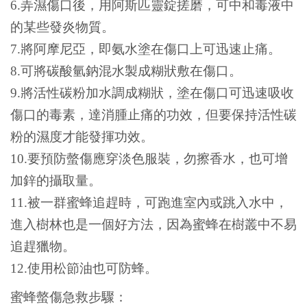
6.弄濕傷口後，用阿斯匹靈錠搓磨，可中和毒液中
的某些發炎物質。
7.將阿摩尼亞，即氨水塗在傷口上可迅速止痛。
8.可將碳酸氫鈉混水製成糊狀敷在傷口。
9.將活性碳粉加水調成糊狀，塗在傷口可迅速吸收
傷口的毒素，達消腫止痛的功效，但要保持活性碳
粉的濕度才能發揮功效。
10.要預防螫傷應穿淡色服裝，勿擦香水，也可增
加鋅的攝取量。
11.被一群蜜蜂追趕時，可跑進室內或跳入水中，
進入樹林也是一個好方法，因為蜜蜂在樹叢中不易
追趕獵物。
12.使用松節油也可防蜂。
蜜蜂螫傷急救步驟：