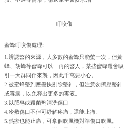
叮咬傷
蜜蜂叮咬傷處理:
1.
辨認螫的來源，大多數的蜜蜂只能螫一次，但黃
蜂、胡蜂等蜜蜂可以一再的螫人，某些蜜蜂還會吸
引一大群同伴來襲，因此千萬要小心。
2.被蜜蜂螫到應盡快剔除螫針，但注意勿擠壓螫針
或毒囊，以免釋出更多的毒液。
3.以肥皂或殺菌劑清洗傷口。
4.冷敷傷口不但可紓解疼痛，還能止痛。
5.熱療也能止痛，可拿個吹風機對準傷口吹風。