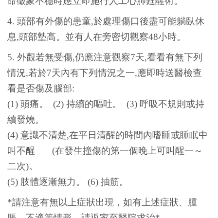
命徵象不穩時應立即施行人工心肺甦醒術。
4.
頭部有外傷的患童,於處理傷口後盡可能躺臥休
息,頭部墊高。並有人在旁密切觀察48小時。
5.
外觀若無受傷,仍應注意觀察7天,看看有無下列
情況,若於7天內有下列情況之一,應即時送醫檢查
看是否傷及腦部:
(1) 頭痛。 (2) 持續的嘔吐。 (3) 呼吸不規則或持
續發燒。
(4) 意識不清楚,在平日清醒的時間內嗜睡或睡眠中
叫不醒 (在發生撞傷的第一個晚上可叫醒一～
二次)。
(5) 肢體逐漸無力。 (6) 抽筋。
*
請注意有無以上症狀出現，如有上述症狀、腫
脹、不適等情形，請返家至醫院求治*