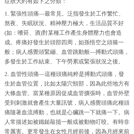
症狀大約有如下之分類：
1.
緊張性頭痛—最常見。泛指發生於工作繁忙、
熬夜、失眠狀況、精神壓力極大，生活品質不好
(如：嗜菸、酒)對某種工作產生身體壓力也會造
成。疼痛好發生於頭部四周，如孫悟空之頭箍一
般；病人感覺頭緊繃、血管跳動般—搏動式頭痛，
多發生於工作結束、下午勞累或緊張狀況之後。
2.
血管性頭痛—這種頭痛純粹是搏動式頭痛，發
生於血管位置，比如太陽穴頸部，因為此些地方有
大條血管。當某種原因促成血管擴張時，血管外壁
受到刺激就會產生大量訊號，病人感覺頭痛此種頭
痛隨著血流搏動，也就是心臟跳一下就痛一下。病
人常描述如被鐵鎚敲搥一般或被動物叮咬。有時非
常厲害。更常發生在女性月經前後，因為月經來前