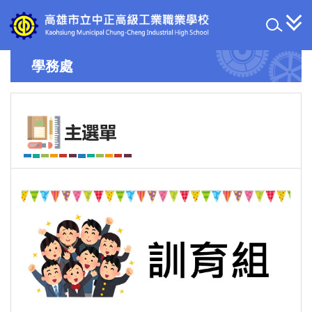
跳
到
主
要
學務處
內
容
區