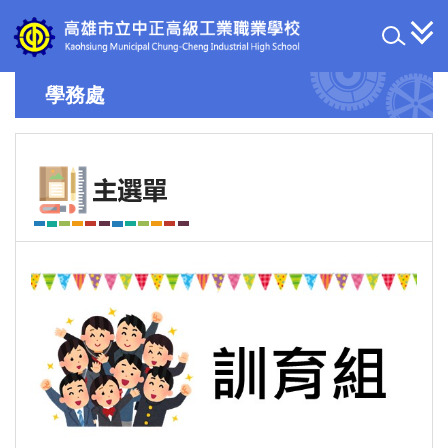
跳
到
主
要
學務處
內
容
區