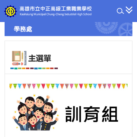
跳
到
主
要
學務處
內
容
區