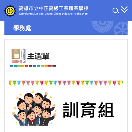
跳
到
主
要
學務處
內
容
區