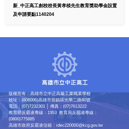
新_中正高工創校校長黃孝棪先生教育獎助學金設置
及申請要點1140204
版權所有：高雄市立中正高級工業職業學校
校址：(806005)高雄市前鎮區光華二路80號
電話：(07)7232301 │ 傳真：(07)7613222
教育部反霸凌專線：1953 教育局反罷凌專線：
(0800)775885
高雄市政府反霸凌信箱：rdec220000@kcg.gov.tw