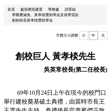
首頁
處室網頁建置
學務處
訓育組
學雜費減免、黃孝棪獎助學金及就學貸款
創校校長黃孝棪獎助學金
字體大小調整
小
中
大
創校巨人
黃孝棪
先生
吳英常校長(第二任校長)
69
年10月24日
上午在現今的校門口
舉行建校奠基破土典禮，由當時市長王
玉雲先生主持。典禮後長官貴賓們正散