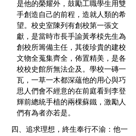
是他的榮耀外，鼓勵工職學生用雙
手創造自己的前程，造就人類的希
望。
校史室陳列有創校第一張文
獻，是當時市長手諭
黃孝棪
先生為
創校所籌備主任，其後珍貴的建校
文物全蒐集齊全，佈置精美，是各
校校史館所無法企及。
學校一磚一
瓦，一草一木都深蘊他的用心與巧
思人們會不經意的在前庭看到李登
輝前總統手植的兩棵蘇鐵，激勵人
們有為者亦若是。
、追求理想，終生奉行不渝：他一