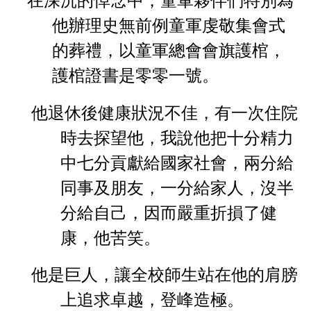
深沉的悼念中，童軍夥伴們特別為
他辦理史無前例童軍虔
敬集會式
的葬禮，以童軍總會會旗護棺，
護棺證書是零零一號。
他退休後健康狀況不佳，有一次住院
時去探望他，我說他把
十分精力
中七分貢獻給國家社會，兩分給
同事及朋友，一分給家
人，沒半
分給自己，因而嚴重折損了健
康，他苦笑。
他是巨人，讓全校師生站在他的肩膀
上追求卓越，登峰造極。