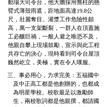
動場大司令台，他大膽採用無柱的懸
臂式薄殼雨遮，距地面高達
19.8公
尺
，壯麗奪目。灌漿工作危險性頗
高，萬一支架斷裂，一群人在頂蓋施
工必釀巨禍，一般人避之唯恐不及，
他親自攀上現場鼓勵，宣示與此工程
共存亡的決心，現時看到司令台屋頂
巍然屹立，美極，實在令人嘆服。
、事必用心，力求完美：五福國中
及中正高工都是他創辦
的，也都成
為明星學校。校歌最足以激勵師
生，兩校歌詞都是他
親撰，都請國