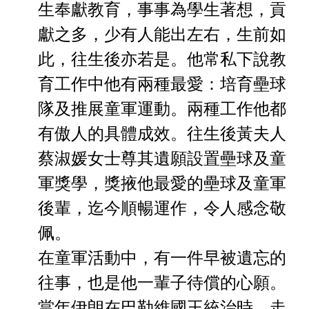
生奉獻教育，事事為學
生著想，貢
獻之多，少有人能出左右，生前如
此，往生後亦若是。
他常私下說教
育工作中他有兩種最愛：培育壘球
隊及推展童軍運
動。兩種工作他都
有傲人的具體成效。往生
後黃
夫人
蔡淑媛
女士
尊其遺願設置壘球及童
軍獎學，獎掖他最愛的壘球及童軍
後輩，
迄今順暢運作，令人感念敬
佩。
在童軍活動中，有一件早被遺忘的
往事，也是他一輩子待償的心願。
當年伊朗在巴勒維國王統治時，走