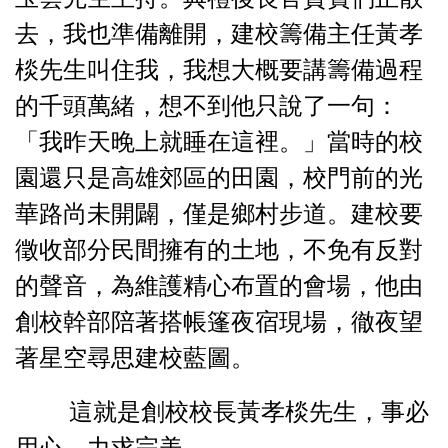
去，我也準備離開，建校籌備主任黃孝
棪先生叫住我，我想大概要講籌備過程
的千頭萬緒，想不到他只說了一句：
「我昨天晚上就睡在這裡。」當時的校
園還只是高雄郊區的田園，校門前的光
華路尚未開闢，僅是鄉村步道。建校要
徵收部分民間擁有的土地，不免有反對
的聲音，為維護精心布置的會場，他由
創校幹部陪著搭帳篷夜宿現場，徹夜望
著星空尋思建校藍圖。
這就是創校校長黃孝棪先生，事必
用心，力求完美。