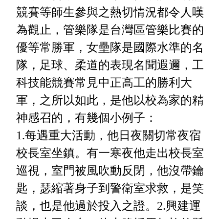
競賽等師生參與之熱切情況都令人嘆
為
觀止，管樂隊是台灣區管樂比賽的
優等常勝軍，女壘隊是國際水
準的名
隊，足球、柔道的表現名聞遐邇，工
科技能競賽常見中正
高工的勝利大
軍，之所以如此，是他以校為家的精
神感召的，有
幾個小例子：
1.每遇重大活動，他日夜關切常夜宿
校長室坐鎮。有一寒夜他走出校長室
巡視，室門被風吹動反閉，他沒帶鑰
匙，瑟縮著身子到警衛室求救，是笑
談，也是他過於投入之證。2.
興建運