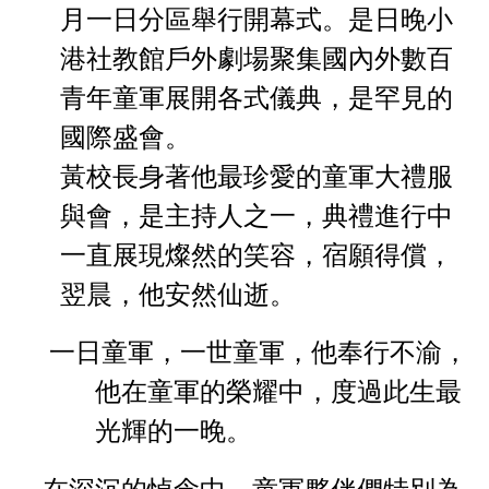
月一日
分區舉行開幕式。是日晚小
港社教館戶外劇場聚集國內外數百
青年童軍展開各式儀典，是罕見的
國際盛會。
黃校長身著他最珍愛的童軍大禮服
與會，是主持人之一，典
禮進行中
一直展現燦然的笑容，宿願得償，
翌晨，他安然仙逝。
一日童軍，一世童軍，他奉行不渝，
他在童軍的榮耀中，度
過此生最
光輝的一晚。