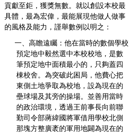
貢獻至鉅，獲獎無數。就以創設本校最
具體，最為宏偉，最能展現他做人做事
的風格及能力，謹舉數例以明之：
一、高瞻遠矚：他在當時的數個學校
預定地中毅然選中本
校校地，是數
筆預定地中面積最小的，只夠蓋四
棟校舍。為突破
此困局，他費心把
東側土地爭取為校地，設為現在的
壘球場及其
旁的操場。並善用當時
的政治環境，透過王前事長向前聯
勤司令
部蔣緯國將軍借用學校北側
那塊方整廣袤的軍用地闢為現在的