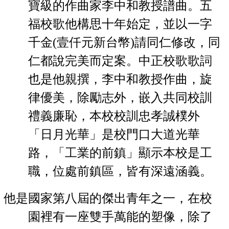
寶級的作曲
家李中和
教授譜曲。五
福校歌他構思十
年始定，並以一字
千金(壹仟元新台幣)請同仁修改，同
仁都說完
美而定案。中正校歌歌詞
也是他親撰，
李中和
教授作曲，旋
律優
美，除勵志外，嵌入共同校訓
禮義廉恥，本校校訓忠孝誠樸外
「日
月光華」是校門口大道光華
路，「工業的前鎮」顯示本校是工
職，
位處前鎮區，皆有深遠涵義。
是國家第八屆的傑出青年之一，在校
園裡有一座雙手萬能的塑像，除了