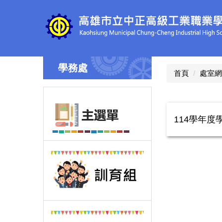
跳
到
主
要
內
容
學務處
區
首頁
處室網
114學年度