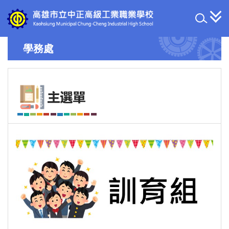
跳
到
主
要
學務處
內
容
區