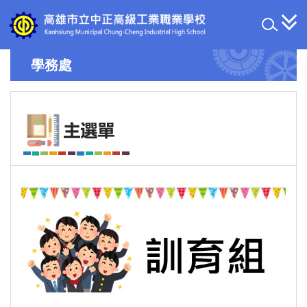
跳
到
主
要
學務處
內
容
區