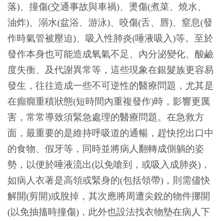
落)、撞傷(交通事故與車禍)、燙傷(煮菜、燒水、
油炸)、溺水(盆浴、游泳)、咬傷(舌、唇)、窒息(發
作時氣管被壓迫)、吸入性肺炎(唾液吸入)等。至於
發作本身也可能造成氧氣不足、內分泌變化、酸鹼
度失衡、及代謝異常等，這些現象在銀髮族更容易
發生，往往造成一些不可逆性的醫療問題，尤其是
在癲癇重積狀態(短時間內重複發作)時，影響更厲
害，常常導致須緊急處理的醫療問題。在急救方
面，最重要的是維持呼吸道的通暢，趕快挖出口中
的食物、假牙等，同時並將病人翻轉成側躺的姿
勢，以便於唾液流出(以免嗆到，或吸入成肺炎)，
如病人衣著是高領或緊身的(包括領帶)，則需儘快
解開(剪開)或脫掉，其次應將周遭尖銳的物件挪開
(以免抽搐時撞傷)，此外也設法找衣物墊在病人下