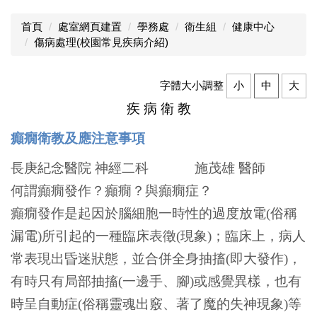
首頁
處室網頁建置
學務處
衛生組
健康中心
傷病處理(校園常見疾病介紹)
字體大小調整
小
中
大
疾 病 衛 教
癲癇衛教及應注意事項
長庚紀念醫院 神經二科 施茂雄 醫師
何謂癲癇發作？癲癇？與癲癇症？
癲癇發作是起因於腦細胞一時性的過度放電(俗稱
漏電)所引起的一種臨床表徵(現象)；臨床上，病人
常表現出昏迷狀態，並合併全身抽搐(即大發作)，
有時只有局部抽搐(一邊手、腳)或感覺異樣，也有
時呈自動症(俗稱靈魂出竅、著了魔的失神現象)等