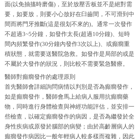
面(以免抽搐時磨傷)，至於放壓舌板並不是絕對需
要，如要放，則要小心放好在臼齒間，不可滑到中
間而將門牙推斷(這是很划不來的)。通常一次發作
不超過3~5分鐘，如發作太長(超過10分鐘)、短時
間內頻繁發作(30分鐘內發作3次以上)、或癲癇重
積狀態，就需要送醫院急救。如發作是局部的或是
不屬於大發作的狀況，則比較不需要緊急醫療。
醫師對癲癇發作的處理原則
首先醫師會詳細詢問病情以判別是否為癲癇發作，
如是癲癇發作，醫師會馬上給病人服用抗癲癇藥
物，同時進行身體檢查與神經功能評估，並安排一
些檢查，以確定癲癇發作的病因，是否為繼發於全
身性疾病或原發於腦部的病變；由於高齡層病人的
癲癇發作病因比一般年輕病人較多樣而複雜，因此