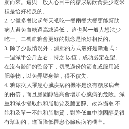
肪而來。這與一般人心目中的糖尿病飲食要少吃米
糧是恰好相反的。
2. 少量多餐比起每天袛吃一餐兩餐大餐更能幫助
病人避免血糖過高或過低， 這也與一般人想法少
吃一、二餐血糖會更好的觀念是恰好相反的。
3. 除了少數情況外，減肥的方式最好是漸進式：
一週減半公斤左右，持之 以恆，成功必定在望。
在沒有醫師的監督下，切忌過份的節食或服用減
肥藥物，以免弄壞身體，得不償失。
4. 糖尿病人罹患心臟疾病的機率是沒有糖尿病者
的兩倍，而且膽固醇過高會增加心臟病的危險。減
重和減少攝取飽和脂肪質及膽固醇、改為攝取 不
飽和及單一不飽和脂肪質，對降低血中膽固醇是很
有幫助的，進而降低罹患心臟疾病的機率。