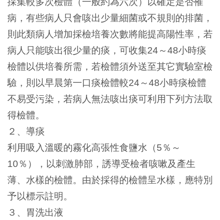
採集較多次檢體（一般約為六次）以確定是否罹
病，有些病人只會咳出少量細菌或不規則的排菌，
則此類病人增加採檢培養次數將能提高陽性率，若
病人只能咳出很少量的痰，可收集
～
小時痰
24
48
檢體以供培養所需，若檢體須外送至其它實驗室檢
驗，則以早晨第一口痰檢體較
～
小時痰檢體
24
48
不易受污染，若病人無法咳出痰可利用下列方法取
得檢體。
２、導痰
利用吸入溫暖的霧化高張性食鹽水（
％～
5
％），以刺激肺部，誘導受檢者咳嗽及產生
10
薄、水樣的檢體。由於採得的檢體呈水樣，應特別
予以標示註明。
３、胃洗出液