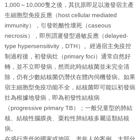
～
隻之後，其抗原即足以激發宿主產
1,000
10,000
生細胞型免疫反應（
host cellular mediated
），引發乾酪性壞死（
immunity
caseous
），即所謂遲發型過敏反應（
necrosis
delayed-
，
）。經過宿主免疫控
type hypersensitivity
DTH
制過程後，初發病灶（
）通常自然好
primary foci
轉，並不立即發病，然而此時結核菌並未完全清
除，仍有少數結核菌仍潛伏在體內伺機發病。如果
宿主細胞型免疫功能不全，結核菌即可能以初發病
灶為根據地發病，即為初發性結核病
（
）；一般兒童型的肺結
progressive primary TB
核、結核性腦膜炎、粟粒性肺結核多屬這類結核
病。
在盛行率低的國家或地區，老年人的案例，大部分