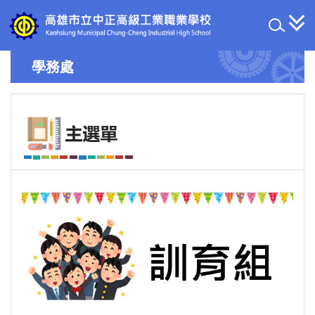
跳
到
主
要
學務處
內
容
區