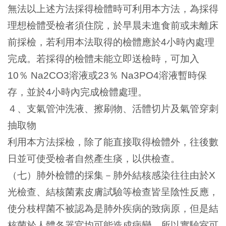
無法以上述方法採得檢體時可利用本方法，為採得
理想檢體受檢者須住院，於早晨未進食前或未離床
前採檢，若利用本法取得的檢體應於
小時內處理
4
完成。若採得的檢體未能立即送檢時，可加入
％
溶液或
％
溶液暫時保
10
Na2CO3
23
Na3PO4
存，並於
小時內完成檢體處理。
4
４、支氣管沖洗液、擦刷物、活體切片及氣管穿刺
抽取物
利用本方法採檢，除了能直接取得檢體外，往後數
日並可使受檢者自然產生痰，以供檢查。
（七）肺外檢體的採集－肺外結核感染往往由於
X
光檢查、結核菌素皮膚試驗等檢查皆呈陰性反應，
使分枝桿菌不被認為是肺外疾病的致病原，但是結
核菌於人體各器官均可能造成病變，所以實驗室可