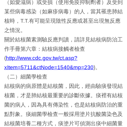
（如愛滋病）或受損（使用免疫抑制劑者）及受到
某些病毒感染（如麻疹病毒）的人，當其罹患肺結
核時，
有可能呈現陰性反應或甚至出現無反應
T.T.
之情況。
關於結核菌素測驗反應判讀，請詳見結核病防治工
作手冊第六章：結核病接觸者檢查
(
http://www.cdc.gov.tw/ct.asp?
。
xItem=5711&ctNode=1540&mp=230
)
（二）細菌學檢查
結核病的病原體是結核菌，因此，經由驗痰發現結
核菌，才是肺結核最重要的診斷依據。痰裡有結核
菌的病人，因為具有傳染性，也是結核病防治的重
點對象。痰細菌學檢查一般採用塗片抗酸菌染色及
結核菌培養二種方式，痰塗片可偵測出痰中細菌量