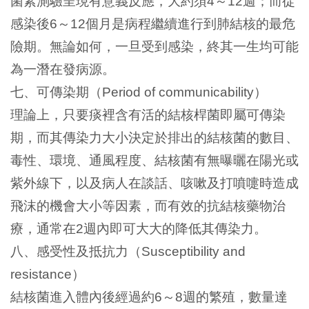
菌素測驗呈現有意義反應，大約須
～
週；而從
4
12
感染後
～
個月是病程繼續進行到肺結核的最危
6
12
險期。無論如何，一旦受到感染，終其一生均可能
為一潛在發病源。
七、可傳染期（
）
Period of communicability
理論上，只要痰裡含有活的結核桿菌即屬可傳染
期，而其傳染力大小決定於排出的結核菌的數目、
毒性、環境、通風程度、結核菌有無曝曬在陽光或
紫外線下，以及病人在談話、咳嗽及打噴嚏時造成
飛沫的機會大小等因素，而有效的抗結核藥物治
療，通常在
週內即可大大的降低其傳染力。
2
八、感受性及抵抗力（
Susceptibility and
）
resistance
結核菌進入體內後經過約
～
週的繁殖，數量達
6
8