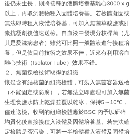
後仍未生長，則將接種的液體培養基離心
3000 x g
以上，再取沉澱物種入固體培養基。若檢體凝固或
無法即時種入液體培養基，可加入無菌草酸鹽或肝
素抗凝劑後儘速送檢。自血液中發現分枝桿菌（尤
其是愛滋病患者）雖然可比照一般體液進行接種培
養，但是依目前技術之效果不佳，近來有利用溶血
離心技術（
）效果不錯。
Isolator Tube
２、無菌採檢技術取得的組織
懷疑含有結核菌的組織檢體，可裝入無菌容器送檢
（不能固定或防腐），若無法立即處理可加入無菌
生理食鹽水防止乾燥並覆以乾冰，保持
～
，
5
10
℃
儘速送檢。收到的組織檢體應於
內予以研碎
BSC
均質化後直接接種入液體及固體培養基。若無法確
定檢體是否污染，可將一半檢體種入液體及固體培