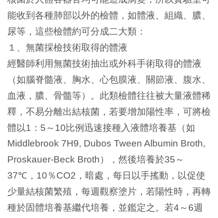
能收到各種肺部以外的檢體，如體液、組織、膿、
尿等，這些檢體約可分成二大類：
１、無菌採檢技術取得的體液
經醫師利用無菌技術抽出或外科手術取得的體液
（如腦脊髓液、胸水、心包膜液、關節液、腹水、
血液，膿、骨髓等）。此類檢體往往被大量液體稀
釋，不易分離出結核菌，若要增加陽性率，可將檢
體以
：
～
比例迅速接種入液體培養基（如
1
5
10
Middlebrook 7H9, Dubos Tween Albumin Broth,
），然後培養於
～
Proskauer-Beck Broth
35
，
％
，暗處，每日以手搖動，以促使
37
℃
10
CO2
少量結核菌繁殖，每週觀察塗片，若陽性時，再轉
種於固體培養基繼代培養，並鑑定之。若
～
週
4
6