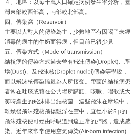
４、地區：以每十萬人口確定病例發生率分析，臺
灣東部較西部高，南部較北部高。
四、傳染窩（
）
Reservoir
主要以人對人的傳染為主，少數地區有因喝了未經
消毒的病牛的牛奶而得病，但目前已很少見。
五、傳染方式（
）
Mode of transmission
結核病的傳染方式過去曾有飛沬傳染
、塵
(Droplet)
埃
、及飛沫核
傳染等學說，
(Dust)
(Droplet nuclei)
而以飛沫核傳染論最為人所接受。帶菌的結核病患
者常在吐痰或藉在公共場所講話、咳嗽、唱歌或大
笑時產生的飛沫排出結核菌。這些飛沫在塵埃中，
乾燥後飛沫殘核飛揚飄浮在空中，直徑小於
的
5 μ
飛沫殘核便可經由呼吸道到達正常的肺胞，造成感
染。近年來常常使用空氣傳染
(Air-born infection)