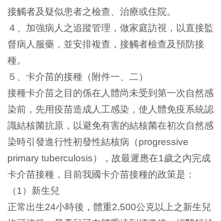
接觸者及疑似患者之檢查、治療或住院。
４、加強病人之追蹤管理，做家庭訪視，以直接監
督病人服藥，並安排複查，接觸者檢查及預防接
種。
５、卡介苗的接種（附件一、二）
接種卡介苗之目的係在人體尚未受到第一次自然感
染前，先用疫苗造成人工感染，使人體免疫系統認
識結核菌抗原，以避免有害的結核菌在初次自然感
染時引發進行性初發性結核病（
progressive
），故最遲應在
歲之內完成
primary tuberculosis
1
卡介苗接種，目前我國卡介苗接種的政策是：
（
）新生兒
1
正常出生
小時後，體重
公克以上之新生兒
24
2,500