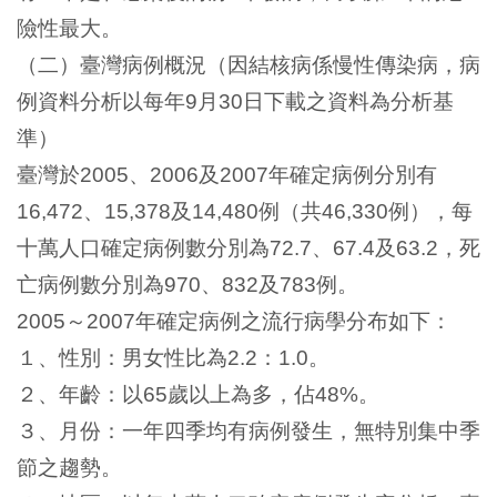
險性最大。
（二）臺灣病例概況（因結核病係慢性傳染病，病
例資料分析以每年
月
日下載之資料為分析基
9
30
準）
臺灣於
、
及
年確定病例分別有
2005
2006
2007
、
及
例（共
例），每
16,472
15,378
14,480
46,330
十萬人口確定病例數分別為
、
及
，死
72.7
67.4
63.2
亡病例數分別為
、
及
例。
970
832
783
～
年確定病例之流行病學分布如下：
2005
2007
１、性別：男女性比為
：
。
2.2
1.0
２、年齡：以
歲以上為多，佔
。
65
48%
３、月份：一年四季均有病例發生，無特別集中季
節之趨勢。