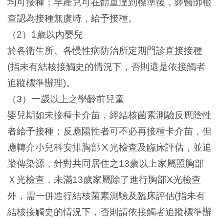
均可接種；早產兒可在體重達到標準後，經醫師檢
查認為接種無虞時，給予接種。
（
）
歲以內嬰兒
2
1
於各衛生所、各慢性病防治所定期門診直接接種
指未有結核接觸史的情況下，否則還是依接觸者
(
追蹤標準辦理
。
)
（
）一歲以上之學齡前兒童
3
嬰兒期如未接種卡介苗，經結核菌素測驗反應陰性
者給予接種；反應陽性者可不必再接種卡介苗，但
應轉介小兒科安排胸部
光檢查及臨床評估，並追
Ⅹ
蹤傳染源，針對共同居住之
歲以上家屬照胸部
13
Ｘ光檢查，未滿
歲家屬除了進行胸部
光檢查
13
X
外，需一併進行結核菌素測驗及臨床評估
指未有
(
結核接觸史的情況下，否則請依接觸者追蹤標準辦