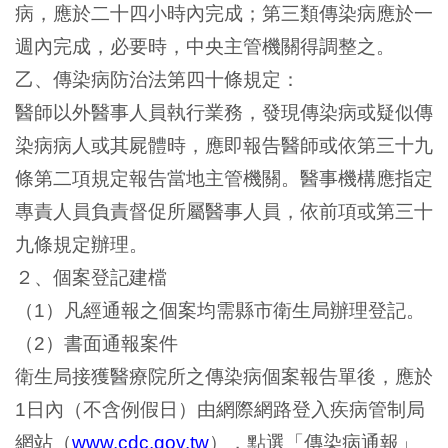
病，應於二十四小時內完成；第三類傳染病應於一
週內完成，必要時，中央主管機關得調整之。
乙、傳染病防治法第四十條規定：
醫師以外醫事人員執行業務，發現傳染病或疑似傳
染病病人或其屍體時，應即報告醫師或依第三十九
條第二項規定報告當地主管機關。醫事機構應指定
專責人員負責督促所屬醫事人員，依前項或第三十
九條規定辦理。
２、個案登記建檔
（
）凡經通報之個案均需縣市衛生局辦理登記。
1
（
）書面通報案件
2
衛生局接獲醫療院所之傳染病個案報告單後，應於
日內（不含例假日）由網際網路登入疾病管制局
1
網站（
），點選「傳染病通報」
www.cdc.gov.tw