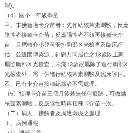
理
。
)
（
）國小一年級學童
4
甲、未接種過卡介苗者：先作結核菌素測驗，反應
陰性者接種卡介苗，反應陽性者不須再接種卡介
苗，且應轉介小兒科安排胸部
光檢查及臨床評
Ⅹ
估，並追蹤傳染源，針對共同居住之
歲以上家
13
屬照胸部Ｘ光檢查，未滿
歲家屬除了進行胸部
13
X
光檢查外，需一併進行結核菌素測驗及臨床評估。
乙、已有卡介苗接種紀錄者不需處理。
（
〉接種卡介苗三個月後若無任何痕跡，可做結
5
核菌素測驗，反應陰性時再接種卡介苗一次。
（二）病人、接觸者及周遭環境之處理
１、病例通報
（
）通報定義
1