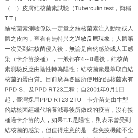
（一）皮膚結核菌素試驗（
，簡稱
Tuberculin test
）
T.T.
結核菌素測驗係以一定量之結核菌素注入動物或人
體之皮內，查看有無特異之過敏反應現象；人體第
一次受到結核菌侵入後，無論是自然感染或人工感
染（卡介苗接種），一般都在
～
週後，結核菌
4
8
素測驗反應由陰性轉為陽性；結核菌素是萃取自結
核菌的蛋白質。目前廣為各國所使用的結核菌素有
、及
二種；自
年
月
日
PPD-S
PPD RT23
2001
9
1
起，臺灣採用
。卡介苗是由牛型
PPD RT23 2TU
的結核菌經繼代培養減毒後所做成的疫苗，沒有接
種過卡介苗的人，如果
是陽性，則表示曾受到
T.T.
結核菌的感染，但值得注意的是一些免疫機能不全