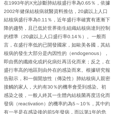
在
年的
光診斷肺結核盛行率為
％，依據
1993
X
0.65
年健保結核病就醫資料推估，
歲以上人口
2002
20
結核病盛行率為
％，近年盛行率確實有逐漸下
0.11
降的趨勢，且已低於世界衛生組織結核病達到控制
的標準（
歲以上人口盛行率
％）。一般而
20
0.14
言，在盛行率低的已開發國家，如歐美各國，其結
核病的發生大部分是內因性的（
），
endogenous
即由舊的纖維化或鈣化病灶再活化而來；反之，在
盛行率高的地區則由外在的感染而來。根據研究報
告顯示，和一個開放性（傳染性）肺結核病人親密
接觸的家人，大約有
％的機率會受到感染。初
30
感染之後，一般人終其一生體內結核菌再度活化而
發病（
）的機率約為
～
％，其中約
reactivation
5
10
有一半是在感染後的前
年發病，而以第
年的危
5
1