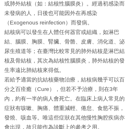
或肺外結核（如：結核性腦膜炎）。經過初感染而
未發病的人，日後也可能因外在再感染
（
）而發病。
Exogenous reinfection
結核病可以發生在人體任何器官或組織，如淋巴
結、腦膜、胸膜、腎臟、骨骼、皮膚、消化道、泌
尿生殖道等；在臺灣比較常見的肺外結核是淋巴結
核及骨結核，其次為結核性腦膜炎，肺外結核的發
生率遠比肺結核來得低。
若給予適當的抗結核藥物治療，結核病幾乎可以百
分之百痊癒（
），但若不予治療，則在
年
Cure
3
內，約有一半的病人會死亡。在臨床上病人常見的
症狀有咳嗽、胸痛、體重減輕、倦怠、食慾不振，
發燒、咳血等。唯這些症狀在其他慢性胸腔疾病亦
會出現，故只能作為診斷上的參考之用。