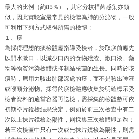
最大的比例（約
％），其它分枝桿菌感染亦類
85
似，因此實驗室最常見的檢體為肺的分泌物，一般
可利用下列方式取得所需的檢體：
１、痰
為採得理想的痰檢體應指導受檢者，於取痰前應先
以開水漱口，以減少口內的食物殘渣、漱口液、藥
物等物質污染檢體或抑制結核菌的生長。同時於咳
痰時，應用力咳出肺部深處的痰，而不是咳出唾液
或喉頭分泌物。採得的痰檢體應收集於明確標示受
檢者資料的適當容器再送檢，需採集的檢體數可依
初期塗片鏡檢結果決定，例如於前三次檢查中有二
次以上抹片鏡檢為陽性，則採集三次檢體即足夠；
若三次檢查中只有一次或無抹片鏡檢為陽性，則需