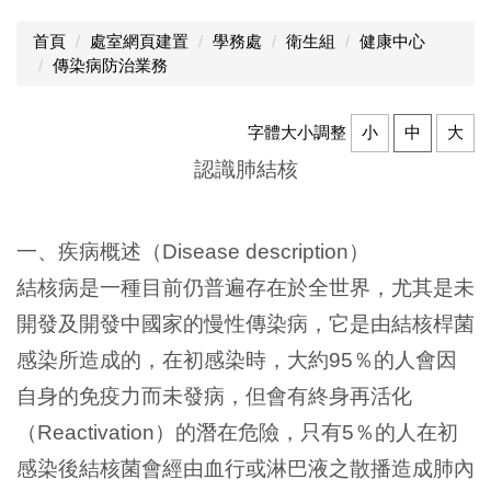
首頁
處室網頁建置
學務處
衛生組
健康中心
傳染病防治業務
字體大小調整
小
中
大
認識肺結核
一、疾病概述（
）
Disease description
結核病是一種目前仍普遍存在於全世界，尤其是未
開發及開發中國家的慢性傳染病，它是由結核桿菌
感染所造成的，在初感染時，大約
％的人會因
95
自身的免疫力而未發病，但會有終身再活化
（
）的潛在危險，只有
％的人在初
Reactivation
5
感染後結核菌會經由血行或淋巴液之散播造成肺內