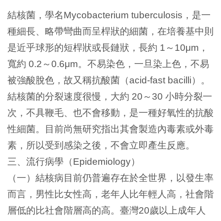
結核菌，學名
，是一
Mycobacterium tuberculosis
種細長、略帶彎曲而呈桿狀的細菌，在培養基中則
是近乎球形的短桿狀或長鏈狀，長約
～
，
1
10μm
寬約
～
。不易染色，一旦染上色，不易
0.2
0.6μm
被強酸脫色，故又稱抗酸菌（
）。
acid-fast bacilli
結核菌的分裂速度很慢，大約
～
小時分裂一
20
30
次，不具鞭毛、也不會移動，是一種好氧性的抗酸
性細菌。目前尚無研究指出其會製造內毒素或外毒
素，所以受到感染之後，不會立即產生反應。
三、流行病學（
）
Epidemiology
（一）結核病目前仍普遍存在於全世界，以發生率
而言，男性比女性高，老年人比年輕人高，社會階
層低的比社會階層高的高。臺灣
歲以上成年人
20