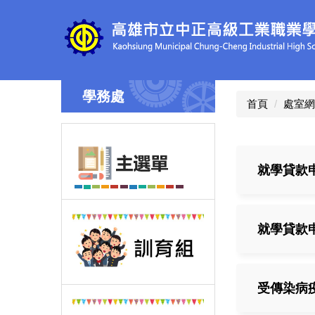
跳
到
主
要
內
容
學務處
區
首頁
處室網
就學貸款
就學貸款
受傳染病