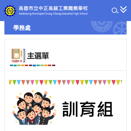
跳
到
主
要
學務處
內
容
區